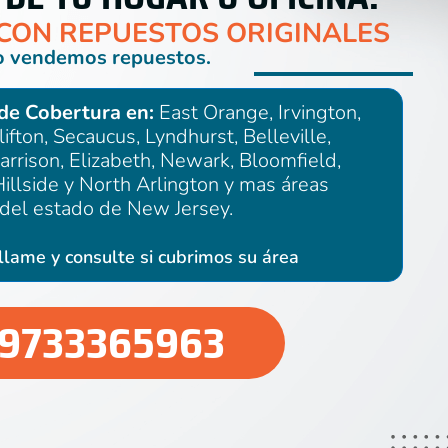
CON REPUESTOS ORIGINALES
 vendemos repuestos.
 de Cobertura en:
East Orange, Irvington,
lifton, Secaucus, Lyndhurst, Belleville,
arrison, Elizabeth, Newark, Bloomfield,
Hillside y North Arlington y mas áreas
 del estado de New Jersey.
llame y consulte si cubrimos su área
9733365963