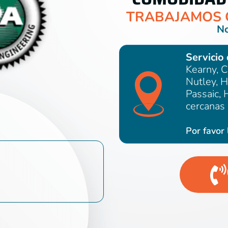
TRABAJAMOS 
No
Servicio
Kearny, C
Nutley, H
Passaic, 
cercanas
Por favor 