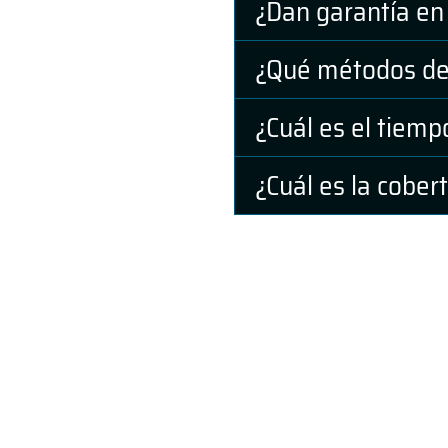
¿Dan garantía en 
Comercial / & HVAC
¿Qué métodos de
ny New Jersey,
¿Cuál es el tiemp
o de calidad a precio
de nuestros técnicos
¿Cuál es la cobert
acto y ayudando a
l bolsillo del